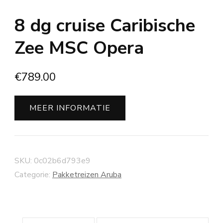
8 dg cruise Caribische
Zee MSC Opera
€
789.00
MEER INFORMATIE
SKU:
0c02b6d793e9
Categorie:
Pakketreizen Aruba