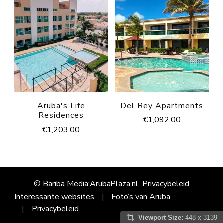
Aruba's Life
Del Rey Apartments
Residences
€
1,092.00
€
1,203.00
© Bariba Media:ArubaPlaza.nl
Privacybeleid
Interessante websites
Foto’s van Aruba
Privacybeleid
Viewport Size:
448 x 3139