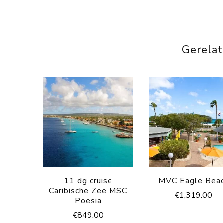
Gerela
11 dg cruise
MVC Eagle Bea
Caribische Zee MSC
€
1,319.00
Poesia
€
849.00