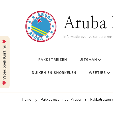
Aruba 
Informatie over vakantiereize
Vroegboek Korting
PAKKETREIZEN
UITGAAN
DUIKEN EN SNORKELEN
WEETJES
Home
Pakketreizen naar Aruba
Pakketreizen