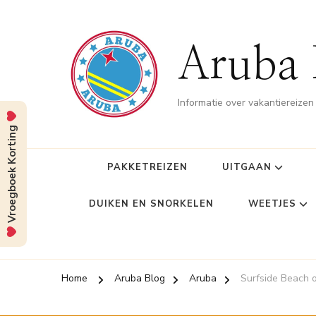
Aruba 
Informatie over vakantiereize
Vroegboek Korting
PAKKETREIZEN
UITGAAN
DUIKEN EN SNORKELEN
WEETJES
Home
Aruba Blog
Aruba
Surfside Beach 