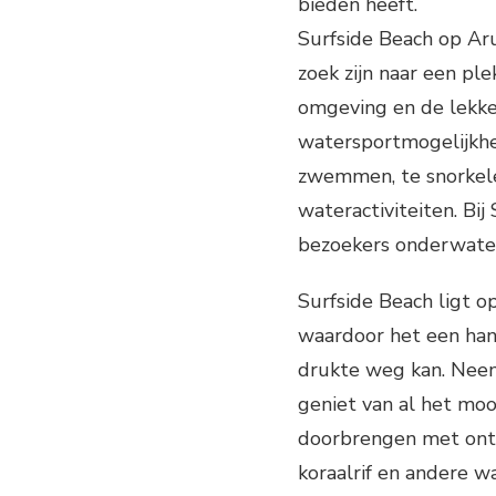
bieden heeft.
Surfside Beach op Ar
zoek zijn naar een pl
omgeving en de lekker
watersportmogelijkhed
zwemmen, te snorkele
wateractiviteiten. Bij 
bezoekers onderwater
Surfside Beach ligt o
waardoor het een hand
drukte weg kan. Neem
geniet van al het moo
doorbrengen met onts
koraalrif en andere w