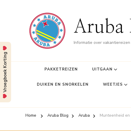
Aruba 
Informatie over vakantiereize
Vroegboek Korting
PAKKETREIZEN
UITGAAN
DUIKEN EN SNORKELEN
WEETJES
Home
Aruba Blog
Aruba
Munteenheid en 