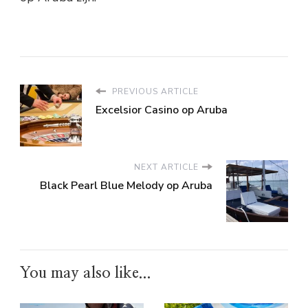
PREVIOUS ARTICLE
Excelsior Casino op Aruba
NEXT ARTICLE
Black Pearl Blue Melody op Aruba
You may also like...