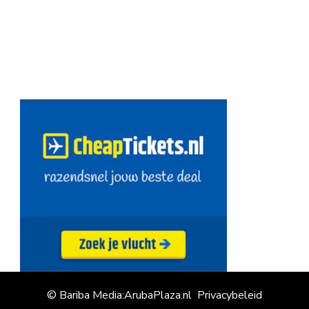
© Bariba Media:ArubaPlaza.nl
Privacybeleid