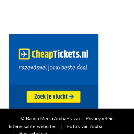
© Bariba Media:ArubaPlaza.nl
Privacybeleid
Interessante websites
Foto’s van Aruba
Privacybeleid